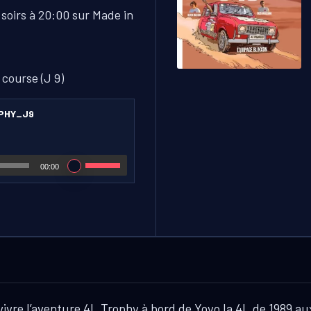
 soirs à 20:00 sur Made in
 course (J 9)
PHY_J9
00:00
 vivre l’aventure 4L Trophy à bord de Yoyo la 4L de 1989 a