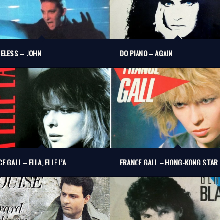
RELESS – JOHN
DO PIANO – AGAIN
E GALL – ELLA, ELLE L’A
FRANCE GALL – HONG-KONG STAR