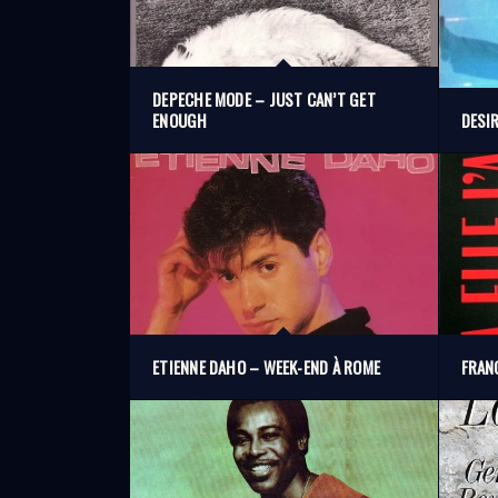
DEPECHE MODE – JUST CAN’T GET
ENOUGH
DESI
ETIENNE DAHO – WEEK-END À ROME
FRANC