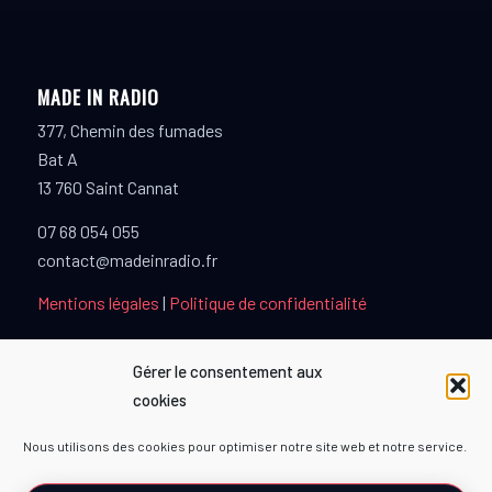
MADE IN RADIO
377, Chemin des fumades
Bat A
13 760 Saint Cannat
07 68 054 055
contact@madeinradio.fr
Mentions légales
|
Politique de confidentialité
Gérer le consentement aux
cookies
PARTENAIRES
Nous utilisons des cookies pour optimiser notre site web et notre service.
TOPMUSIQUE80