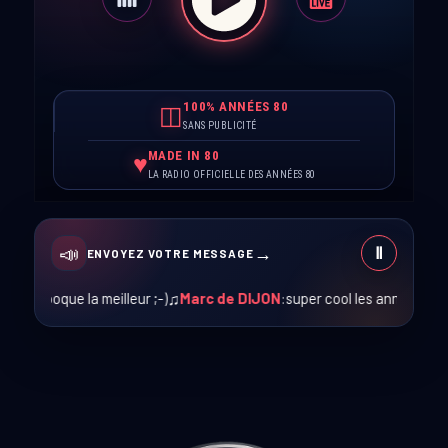
◫
♥
📣
→
Ⅱ
ENVOYEZ VOTRE MESSAGE
 meilleur ;-)
♫
Marc de DIJON
:
super cool les années 80 :)
♫
#Jeff
:
Merci