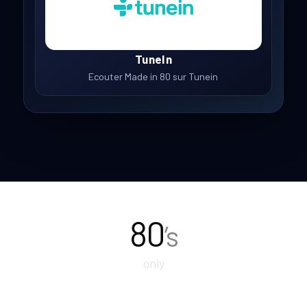
TuneIn
Ecouter Made in 80 sur Tunein
80
’s
only