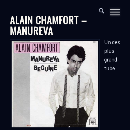
ALAIN CHAMFORT –
MANUREVA
Un des
plus
grand
tube