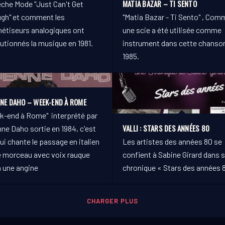
MATIA BAZAR – TI SENTO
che Mode "Just Can't Get
gh" et comment les
"Matia Bazar - Ti Sento" , Com
hétiseurs analogiques ont
une scie a été utilisée comme
utionnés la musique en 1981.
instrument dans cette chanso
1985.
NNE DAHO – WEEK-END À ROME
k-end à Rome" interprété par
VALLI : STARS DES ANNÉES 80
ne Daho sortie en 1984, c'est
ui chante le passage en italien
Les artistes des années 80 se
e morceau avec voix rauque
confient à Sabine Girard dans 
à une angine
chronique « Stars des années 8
CHARGER PLUS