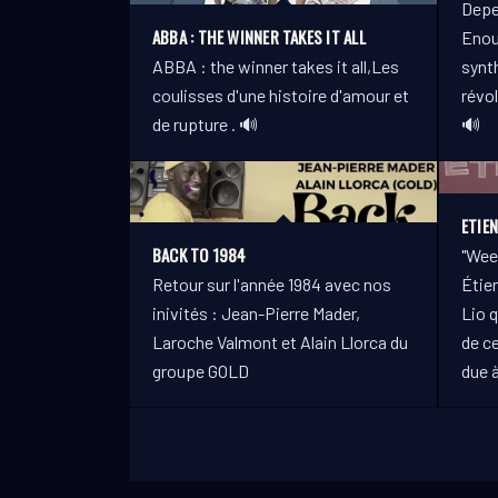
Depe
ABBA : THE WINNER TAKES IT ALL
Enou
ABBA : the winner takes it all,Les
synt
coulisses d'une histoire d'amour et
révol
de rupture . 🔊
🔊
ETIE
BACK TO 1984
"Wee
Retour sur l'année 1984 avec nos
Étien
inivités : Jean-Pierre Mader,
Lio q
Laroche Valmont et Alain Llorca du
de c
groupe GOLD
due 