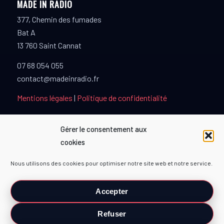
MADE IN RADIO
377, Chemin des fumades
Bat A
13 760 Saint Cannat
07 68 054 055
contact@madeinradio.fr
Mentions légales
|
Politique de confidentialité
Gérer le consentement aux
cookies
PARTENAIRES
Nous utilisons des cookies pour optimiser notre site web et notre service.
TOPMUSIQUE80
Accepter
Refuser