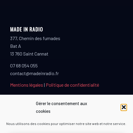
MADE IN RADIO
377, Chemin des fumades
Bat A
13 760 Saint Cannat
07 68 054 055
contact@madeinradio.fr
Mentions légales
|
Politique de confidentialité
Gérer le consentement aux
cookies
PARTENAIRES
Nous utilisons des cookies pour optimiser notre site web et notre service.